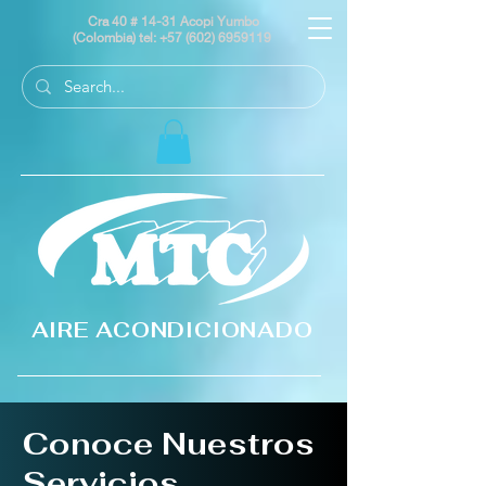
Cra 40 # 14-31 Acopi Yumbo
(Colombia) tel:
+57 (602) 6959119
AIRE ACONDICIONADO
Conoce Nuestros
Servicios