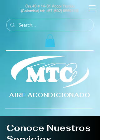
Cra 40 # 14-31 Acopi Yumbo
(Colombia) tel:
+57 (602) 6959119
AIRE ACONDICIONADO
Conoce Nuestros
Servicios