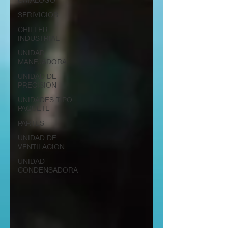
SERIVICIOS
CHILLER
INDUSTRIAL
UNIDAD
MANEJADORA
UNIDAD DE
PRECISION
UNIDADES TIPO
PAQUETE
PARTES
UNIDAD DE
VENTILACION
UNIDAD
CONDENSADORA