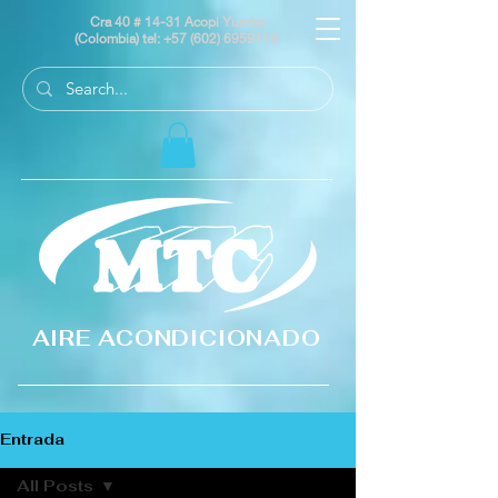
Cra 40 # 14-31 Acopi Yumbo
(Colombia) tel:
+57 (602) 6959119
AIRE ACONDICIONADO
Entrada
All Posts