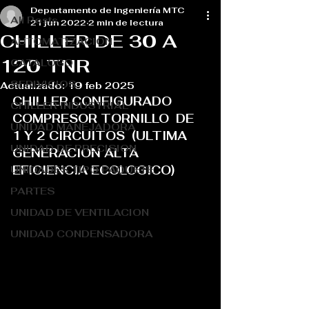
Departamento de Ingeniería MTC
All Posts
21 jun 2022
2 min de lectura
CHILLER DE 30 A
AUTOMATIZACION
120 TNR
CATALOGO
SERIVICIOS
Actualizado:
19 feb 2025
CHILLER CONFIGURADO 
CHILLER INDUSTRIAL
COMPRESOR TORNILLO  DE 
UNIDAD MANEJADORA
1 Y 2 CIRCUITOS  (ULTIMA 
UNIDAD DE PRECISION
GENERACION ALTA 
EFICIENCIA ECOLOGICO)
UNIDADES TIPO PAQUETE
PARTES
UNIDAD DE VENTILACION
UNIDAD CONDENSADORA