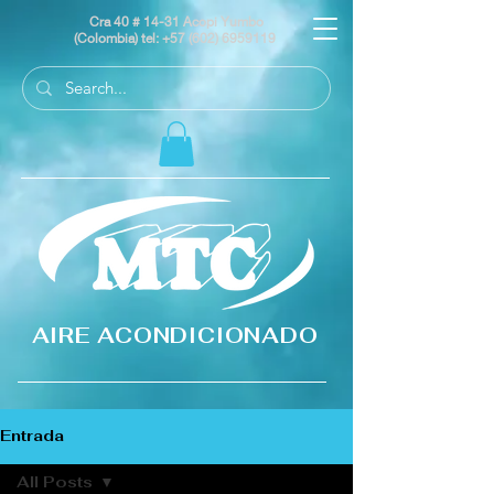
Cra 40 # 14-31 Acopi Yumbo
(Colombia) tel:
+57 (602) 6959119
AIRE ACONDICIONADO
Entrada
All Posts