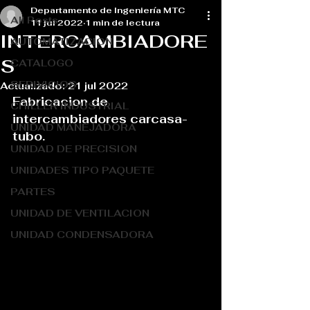
Departamento de Ingeniería MTC
All Posts
11 jul 2022
1 min de lectura
INTERCAMBIADORE
AUTOMATIZACION
S
CATALOGO
SERIVICIOS
Actualizado:
21 jul 2022
Fabricacion de 
CHILLER INDUSTRIAL
intercambiadores carcasa-
UNIDAD MANEJADORA
tubo.
UNIDAD DE PRECISION
UNIDADES TIPO PAQUETE
PARTES
UNIDAD DE VENTILACION
UNIDAD CONDENSADORA