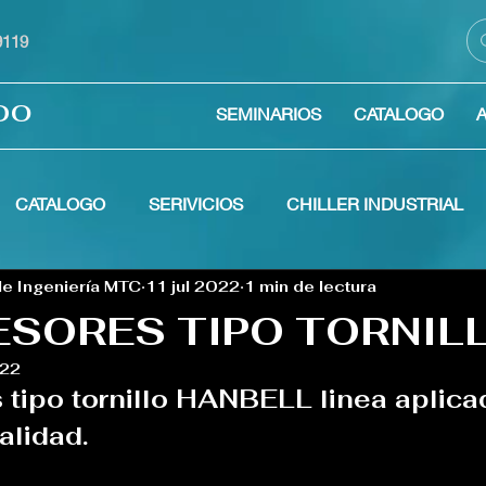
59119
DO
SEMINARIOS
CATALOGO
CATALOGO
SERIVICIOS
CHILLER INDUSTRIAL
e Ingeniería MTC
11 jul 2022
1 min de lectura
NIDADES TIPO PAQUETE
PARTES
UNIDAD DE VEN
SORES TIPO TORNIL
022
tipo tornillo HANBELL linea aplicad
alidad.