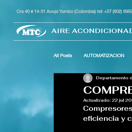
Cra 40 # 14-31 Acopi Yumbo (Colombia) tel: +57 (602) 69
AIRE ACONDICIONA
All Posts
AUTOMATIZACION
Departamento d
UNIDAD DE PRECISION
U
COMPRE
Actualizado:
22 jul 2
UNIDAD CONDENSADORA
Compresores 
eficiencia y c