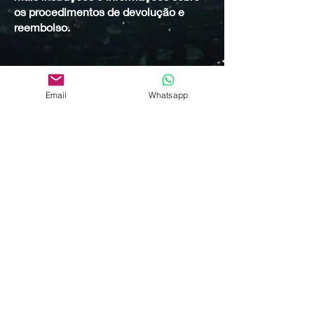
os procedimentos de devolução e
reembolso.
As explicações e informações aqui
fornecidas são apenas explicações
Email
Whatsapp
gerais, informações e amostras. Você
não deve confiar neste artigo como
aconselhamento jurídico ou como
recomendações sobre o que você
realmente deve fazer. Recomendamos
que você procure aconselhamento
jurídico para ajudá-lo a entender e
auxiliá-lo na criação de sua política de
reembolso/devolução.